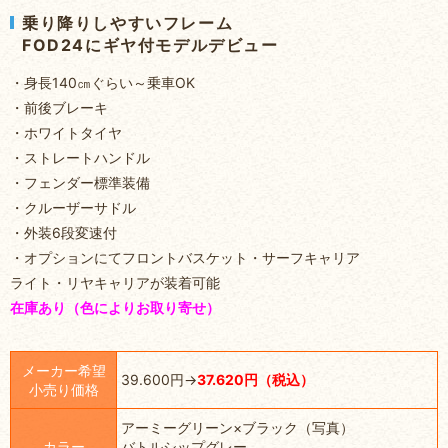
乗り降りしやすいフレーム
FOD24にギヤ付モデルデビュー
・身長140㎝ぐらい～乗車OK
・前後ブレーキ
・ホワイトタイヤ
・ストレートハンドル
・フェンダー標準装備
・クルーザーサドル
・外装6段変速付
・オプションにてフロントバスケット・サーフキャリア
ライト・リヤキャリアが装着可能
在庫あり（色によりお取り寄せ）
メーカー希望
39.600円→
37.620円（税込）
小売り価格
アーミーグリーン×ブラック（写真）
カラー
バトルシップグレー