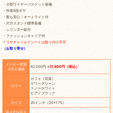
・小型ワイヤーバスケット装備
・外装6段ギヤ
・夜も安心！オートライト付
・片方スタンド標準装備
・シリンダー錠付
・ファッションキャリア付
＊リヤチャイルドシートは取り付け不可
（お取り寄せ）
メーカー希望
42.000円→
31.800円（税込）
小売り価格
カフェ（写真）
サワ―グリーン
カラー
スノーホワイト
ピアノブラック
サイズ
20インチ（20×1.75）
長さ82×高さ