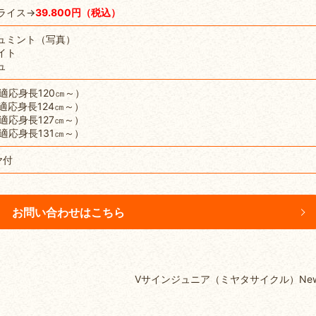
ライス→
39.800円（税込）
ュミント（写真）
イト
ュ
適応身長120㎝～）
適応身長124㎝～）
適応身長127㎝～）
適応身長131㎝～）
ヤ付
お問い合わせはこちら
Vサインジュニア（ミヤタサイクル）Ne