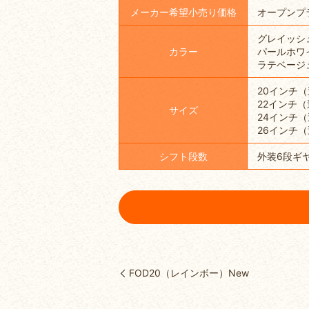
メーカー希望小売り価格
オープンプ
グレイッシ
カラー
パールホワ
ラテベージ
20インチ（
22インチ（
サイズ
24インチ（
26インチ（
シフト段数
外装6段ギ
FOD20（レインボー）New