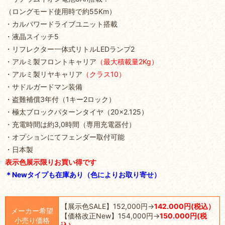
（ロングモード使用時で約55Km）
・カルパワードライブユニット搭載
・液晶スイッチ5
・リフレクター一体式リトルLEDランプ2
・アルミ製フロントキャリア
（最大積載量2Kg）
・アルミ製リヤキャリア
（クラス10）
・サドルガードマン装備
・盗難補償3年付（1キー2ロック）
・極太ブロックパターンタイヤ（20×2.125）
・充電時間は約3,0時間（専用充電器付）
・オプションにてフェンダー取付可能
・日本製
表示色展示限りお買い得です
＊Newタイプも在庫あり（色によりお取り寄せ）
【展示色SALE】152,000円→
142.000円(税込）
メーカー希望
【価格改正New】154,000円→
150.000円(税
小売り価格