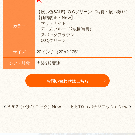
込）
【展示色SALE】O.Cグリーン（写真・展示限り）
【価格改正・New】
マットナイト
カラー
デニムブルー（2枚目写真）
ヌバックブラウン
O,C,グリーン
サイズ
20インチ（20×2.125）
シフト段数
内装3段変速
お問い合わせはこちら
BP02（パナソニック）New
ビビDX（パナソニック）New