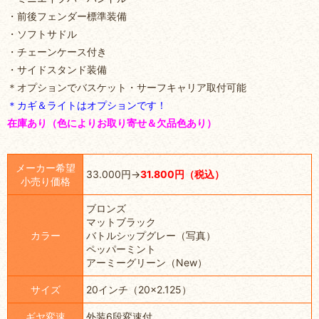
・前後フェンダー標準装備
・ソフトサドル
・チェーンケース付き
・サイドスタンド装備
＊オプションでバスケット・サーフキャリア取付可能
＊カギ＆ライトはオプションです！
在庫あり（色によりお取り寄せ＆欠品色あり）
メーカー希望
33.000円→
31.800円（税込）
小売り価格
ブロンズ
マットブラック
カラー
バトルシップグレー（写真）
ペッパーミント
アーミーグリーン（New）
サイズ
20インチ（20×2.125）
ギヤ変速
外装6段変速付